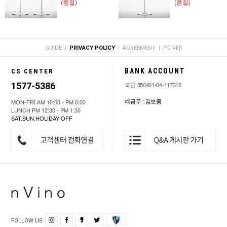
(품절)
(품절)
|
|
|
GUIDE
PRIVACY POLICY
AGREEMENT
PC VER
BANK ACCOUNT
CS CENTER
1577-5386
국민 350401-04-117312
예금주 : 김보중
MON-FRI AM 10:00 - PM 6:00
LUNCH PM 12:30 - PM 1:30
SAT.SUN.HOLIDAY OFF
FOLLOW US