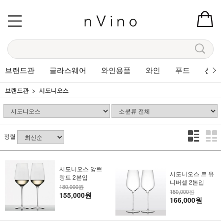
브랜드관
글라스웨어
와인용품
와인
푸드
선물
브랜드관
시도니오스
정렬
시도니오스 앙쁘
시도니오스 르 유
랑트 2본입
니버셀 2본입
180,000원
180,000원
155,000원
166,000원