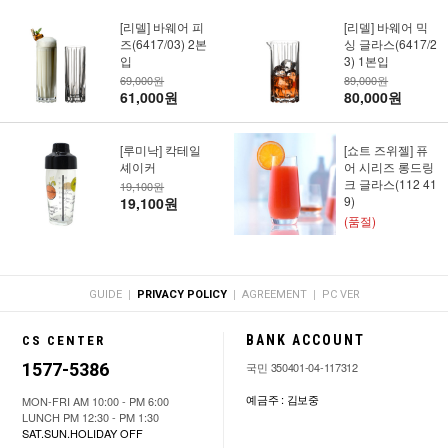
[리델] 바웨어 피
[리델] 바웨어 믹
즈(6417/03) 2본
싱 글라스(6417/2
입
3) 1본입
69,000원
89,000원
61,000원
80,000원
[루미낙] 칵테일
[쇼트 즈위젤] 퓨
셰이커
어 시리즈 롱드링
크 글라스(112 41
19,100원
9)
19,100원
(품절)
|
|
|
GUIDE
PRIVACY POLICY
AGREEMENT
PC VER
BANK ACCOUNT
CS CENTER
1577-5386
국민 350401-04-117312
예금주 : 김보중
MON-FRI AM 10:00 - PM 6:00
LUNCH PM 12:30 - PM 1:30
SAT.SUN.HOLIDAY OFF