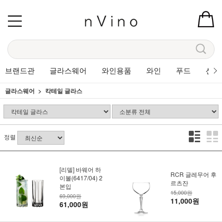
브랜드관
글라스웨어
와인용품
와인
푸드
선물
글라스웨어
칵테일 글라스
정렬
[리델] 바웨어 하
RCR 글레무어 후
이볼(6417/04) 2
르츠잔
본입
15,000원
69,000원
11,000원
61,000원