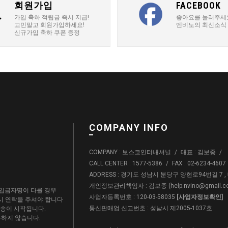
회원가입
FACEBOOK
가입 축하 적립금 즉시 지급!
좋아요를 눌러주세
고민말고 회원가입하세요!
엔비노의 최신소식
신규가입 축하 쿠폰 증정
COMPANY INFO
COMPANY : 보스코인터내셔널
/
대표 : 김보중
/
CALL CENTER : 1577-5386
/
FAX : 02-6234-4607
ADDRESS : 경기도 성남시 분당구 양현로94번길 7 
개인정보관리책임자 : 김보중 (
help.nvino@gmail.
입금자명이 다를 경우
사업자등록번호 : 120-03-58035
[사업자정보확인]
드시 연락을 주셔야 합니다
통신판매업 신고번호 : 성남시 제2005-1037호
배송이 시작됩니다.
용하지 않습니다.