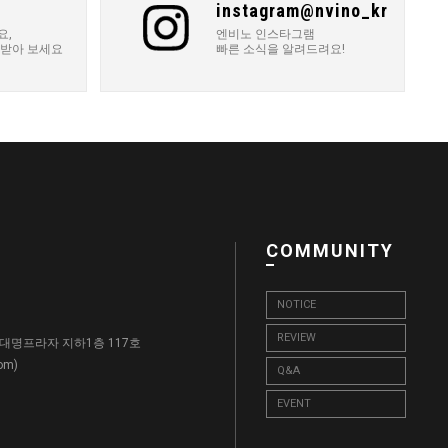
instagram@nvino_kr
요,
엔비노 인스타그램
 받아 보세요
빠른 소식을 알려드려요!
COMMUNITY
NOTICE
REVIEW
, 대명프라자 지하1층 117호
)
com
Q&A
EVENT