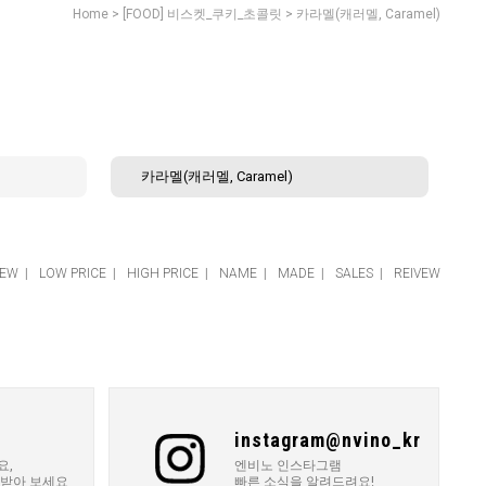
>
>
Home
[FOOD] 비스켓_쿠키_초콜릿
카라멜(캐러멜, Caramel)
카라멜(캐러멜, Caramel)
EW
|
LOW PRICE
|
HIGH PRICE
|
NAME
|
MADE
|
SALES
|
REIVEW
instagram@nvino_kr
요,
엔비노 인스타그램
 받아 보세요
빠른 소식을 알려드려요!