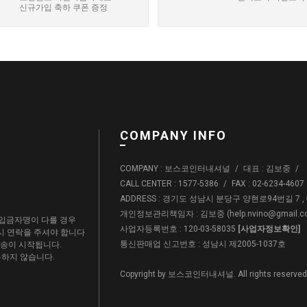
신규가입 축하 쿠폰 증정
COMPANY INFO
COMPANY : 보스코인터내셔널
/
대표 : 김보중
/
CALL CENTER : 1577-5386
/
FAX : 02-6234-4607
ADDRESS : 경기도 성남시 분당구 양현로94번길 7 
개인정보관리책임자 : 김보중 (
help.nvino@gmail.
입금자명이 다를 경우
사업자등록번호 : 120-03-58035
[사업자정보확인]
드시 연락을 주셔야 합니다
통신판매업 신고번호 : 성남시 제2005-1037호
배송이 시작됩니다.
용하지 않습니다.
Copyright by 보스코인터내셔널. All rights reserved