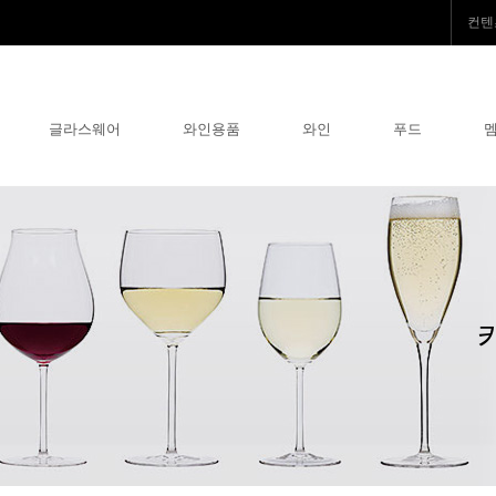
컨텐
글라스웨어
와인용품
와인
푸드