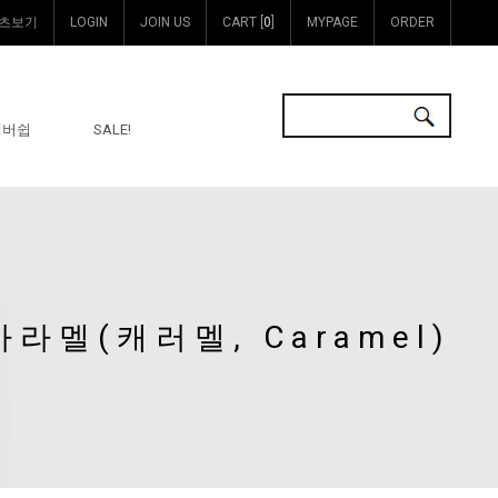
츠보기
LOGIN
JOIN US
CART [
0
]
MYPAGE
ORDER
멤버쉽
SALE!
카라멜(캐러멜, Caramel)