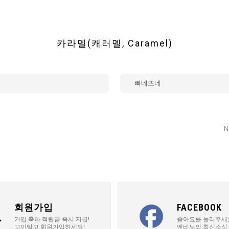
카라멜(캐러멜, Caramel)
빠네또네
N
회원가입
FACEBOOK
가입 축하 적립금 즉시 지급!
좋아요를 눌러주세
고민말고 회원가입하세요!
엔비노의 최신소식